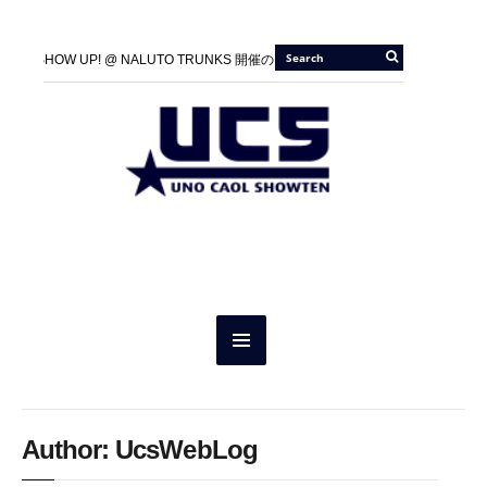
100A SHOW UP! @ NALUTO TRUNKS 開催のお知らせ
2026/05/21 |
100A 
『JIU-JITSU Gi ART EXHIBITION 5 IN KYOTO』開催のお知らせ
2026/01/01 
100A SHOW UP! @ NALUTO TRUNKS 開催のお知らせ
2026/05/21 |
100A 
GRACIE BARRA × ONEHUNDRED ATHLETIC 1st Collection 発売のご案内
2
『JIU-JITSU Gi ART EXHIBITION 5 IN KYOTO』開催のお知らせ
2026/01/01 
HOLY SHIT POP UP SHOP “SO GOOD” に UNO SHITも参戦。
GRACIE BARRA × ONEHUNDRED ATHLETIC 1st Collection 発売のご案内
2
HOLY SHIT POP UP SHOP “SO GOOD” に UNO SHITも参戦。
Author: UcsWebLog