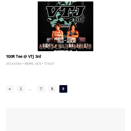
100R Tee @ VTJ 3rd
2013/10/04 •
NEWS
,
UCS
•
4107
«
1
…
7
8
9