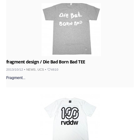
fragment design / Die Bad Born Bad TEE
2013/10/12 •
NEWS
,
UCS
•
4610
Fragment...