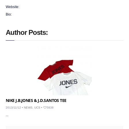
Website:
Bio:
Author Posts:
NIKE J.B.JONES & J.D.SANTOS TEE
2013/11/12 •
NEWS
,
UCS
•
5838
...