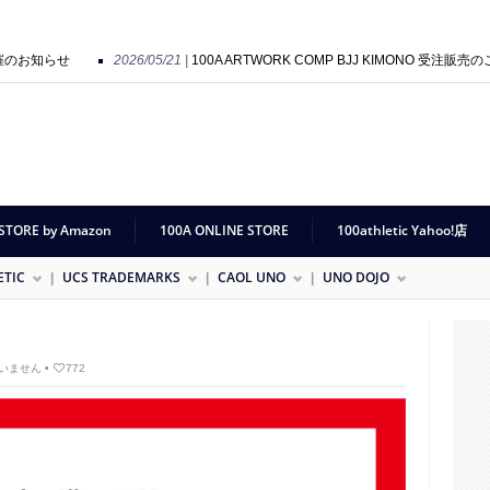
開催のお知らせ
2026/05/21 |
100A ARTWORK COMP BJJ KIMONO 受注販売の
tion Preview 開催のお知らせ
2025/09/01 |
HOLY SHIT POP UP SHOP “SO GO
STORE by Amazon
100A ONLINE STORE
100athletic Yahoo!店
ETIC
UCS TRADEMARKS
CAOL UNO
UNO DOJO
いません
•
772