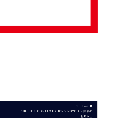
Next Post:
『JIU-JITSU Gi ART EXHIBITION 5 IN KYOTO』開催の
お知らせ