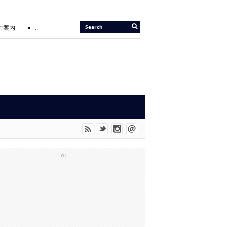
ご案内
2026/05/14 |
『JIU-JITSU Gi ART EXHIBITION 6 IN TOKYO』開催の
OD” に UNO SHITも参戦。
AD