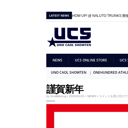
LATEST NEWS
2026/06/01 |
100A SHOW UP! @ NALUTO TRUNKS 
2025/09/27 |
100A SHOW UP! & GB × 100A 1st Collec
NEWS
UCS ONLINE STORE
UCS 
UNO CAOL SHOWTEN
ONEHUNDRED ATHL
謹賀新年
謹
by
UcsWebLog
• 2026/01/01 •
NEWS
•
コメントを受け付けて
賀
新
年
は