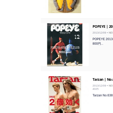
POPEYE | 20
2013/12/09 •
NE
POPEYE 20
800円...
Tarzan | No
2013/12/09 •
NE
4025
Tarzan No.63