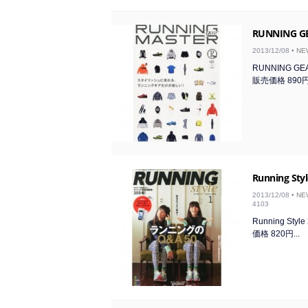
RUNNING GE
2013/12/08 •
NE
RUNNING GEA
販売価格 890円.
Running Styl
2013/12/08 •
NE
4103
Running St
価格 820円...