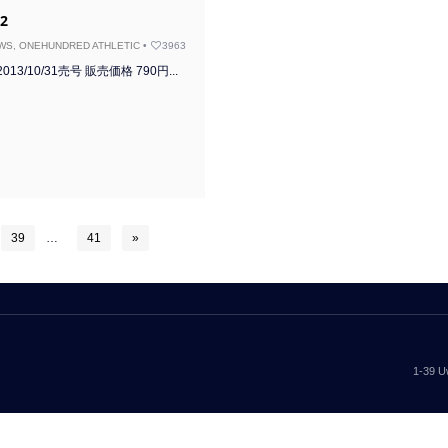
12
WS
,
ONEHUNDRED ATHLETIC
•
3963
12 2013/10/31売号 販売価格 790円...
39
…
41
»
1-39 U