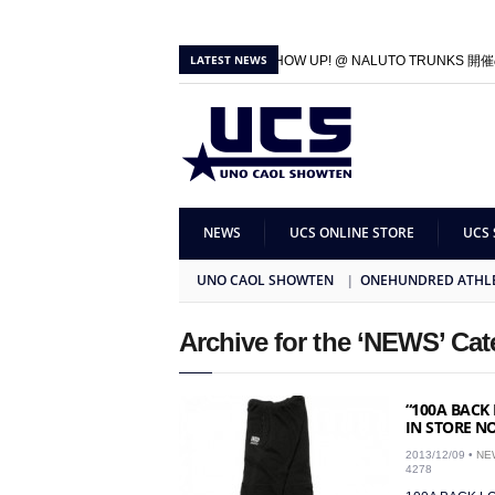
LATEST NEWS
2026/06/01 |
100A SHOW UP! @ NALUTO TRUNKS 開
2025/09/27 |
100A SHOW UP! & GB × 100A 1st Collecti
NEWS
UCS ONLINE STORE
UCS 
UNO CAOL SHOWTEN
ONEHUNDRED ATHL
Archive for the ‘NEWS’ Ca
“100A BACK
IN STORE 
2013/12/09 •
NE
4278