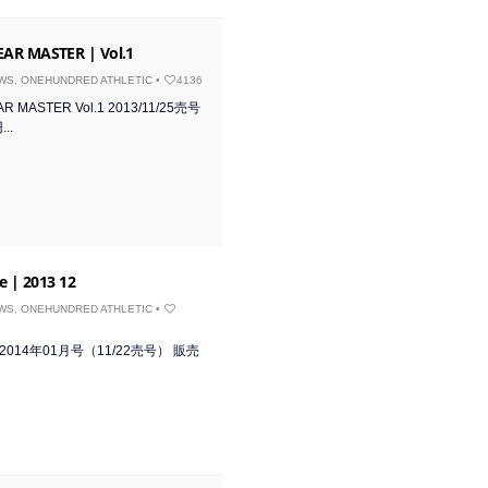
AR MASTER | Vol.1
WS
,
ONEHUNDRED ATHLETIC
•
4136
R MASTER Vol.1 2013/11/25売号
..
e | 2013 12
WS
,
ONEHUNDRED ATHLETIC
•
yle 2014年01月号（11/22売号） 販売