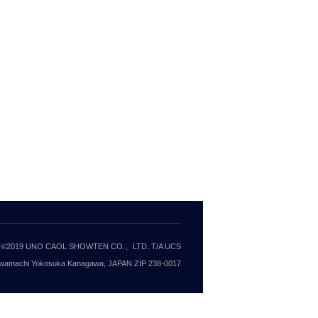
©2019 UNO CAOL SHOWTEN CO.、LTD. T/A UCS
wamachi Yokosuka Kanagawa, JAPAN ZIP 238-0017