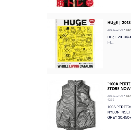
HUgE | 2013
2013/12/09 •
NE
HUgE 2013
円...
“100A PERTE
STORE NOW
2013/12/09 •
NE
4265
100A PERTEX
NYLON INSE
GREY 30,450ye