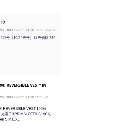
 12
WS
,
ONEHUNDRED ATHLETIC
•
4259
年12月号（10/24売号） 販売価格 780
X® REVERSIBLE VEST” IN
WS
,
ONEHUNDRED ATHLETIC
•
® REVERSIBLE VEST 100%
T: 光電子®PRIMALOFT® BLACK,
n S,M,L,XL...