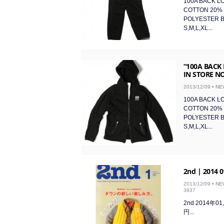
100A BACK L
COTTON 20% 
POLYESTER B
S,M,L,XL...
“100A BACK
IN STORE 
2013/12/09 •
NE
100A BACK L
COTTON 20% 
POLYESTER B
S,M,L,XL...
2nd | 2014 0
2013/12/09 •
NE
3937
2nd 2014年
円...