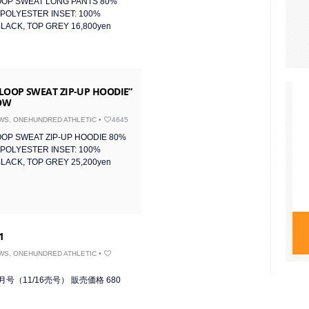
OOP SWEAT LONG PANTS 80%
POLYESTER INSET: 100%
LACK, TOP GREY 16,800yen
 LOOP SWEAT ZIP-UP HOODIE”
NOW
WS
,
ONEHUNDRED ATHLETIC
•
4645
OOP SWEAT ZIP-UP HOODIE 80%
POLYESTER INSET: 100%
LACK, TOP GREY 25,200yen
1
WS
,
ONEHUNDRED ATHLETIC
•
01月号（11/16売号） 販売価格 680