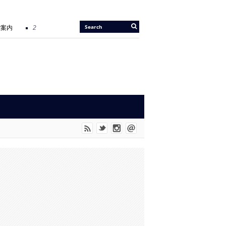
案内
2026/05/14 |
『JIU-JITSU Gi ART EXHIBITION 6 IN TOKYO』開催のお
D” に UNO SHITも参戦。