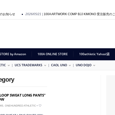
催のお知らせ
2026/05/21 |
100A ARTWORK COMP BJJ KIMONO 受注販売のご
on Preview 開催のお知らせ
2025/09/01 |
HOLY SHIT POP UP SHOP “SO GOO
STORE by Amazon
100A ONLINE STORE
100athletic Yahoo!店
ETIC
UCS TRADEMARKS
CAOL UNO
UNO DOJO
tegory
 LOOP SWEAT LONG PANTS”
NOW
WS
,
ONEHUNDRED ATHLETIC
•