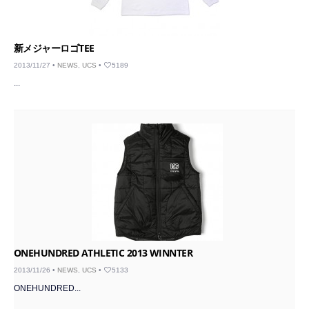
新メジャーロゴTEE
2013/11/27 •
NEWS
,
UCS
•
5189
...
ONEHUNDRED ATHLETIC 2013 WINNTER
2013/11/26 •
NEWS
,
UCS
•
5133
ONEHUNDRED...