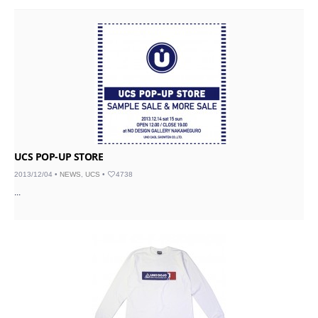
UCS POP-UP STORE
2013/12/04 •
NEWS
,
UCS
•
4738
...