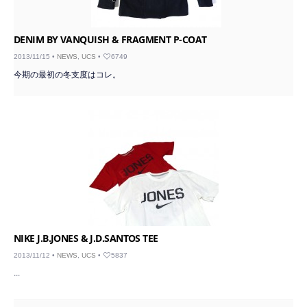
DENIM BY VANQUISH & FRAGMENT P-COAT
2013/11/15 •
NEWS
,
UCS
•
6749
今期の最初の冬支度はコレ。
NIKE J.B.JONES & J.D.SANTOS TEE
2013/11/12 •
NEWS
,
UCS
•
5837
...