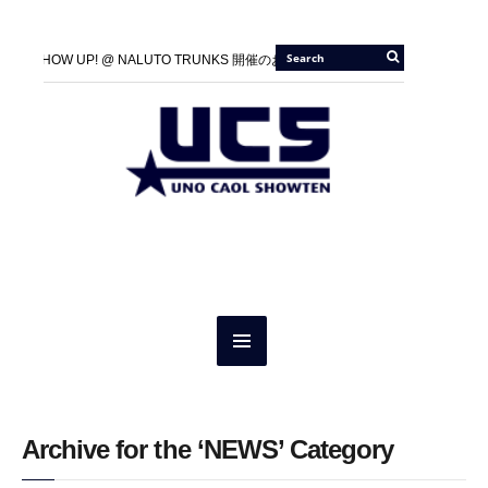
00A SHOW UP! @ NALUTO TRUNKS 開催のお知らせ
2026/05/21 |
100A A
JIU-JITSU Gi ART EXHIBITION 5 IN KYOTO』開催のお知らせ
2026/01/01 |
00A SHOW UP! @ NALUTO TRUNKS 開催のお知らせ
2026/05/21 |
100A A
RACIE BARRA × ONEHUNDRED ATHLETIC 1st Collection 発売のご案内
20
JIU-JITSU Gi ART EXHIBITION 5 IN KYOTO』開催のお知らせ
2026/01/01 |
OLY SHIT POP UP SHOP “SO GOOD” に UNO SHITも参戦。
RACIE BARRA × ONEHUNDRED ATHLETIC 1st Collection 発売のご案内
20
OLY SHIT POP UP SHOP “SO GOOD” に UNO SHITも参戦。
Archive for the ‘NEWS’ Category