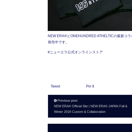
NEW ERA®とONEHUNDRED ATHELTICの
発売中です。
#ニューエラ公式オンラインストア
Tweet
Pin It
Previous post:
NEW ERA® Official Site | NEW ERA® JAPAN Fall &
Winter 2018 Custom & Collaboration