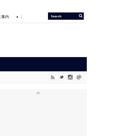
ご案内
2026/05/14 |
『JIU-JITSU Gi ART EXHIBITION 6 IN TOKYO』開催の
OD” に UNO SHITも参戦。
AD