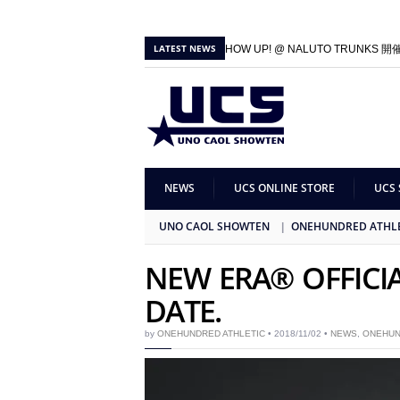
LATEST NEWS
2026/06/01 |
100A SHOW UP! @ NALUTO TRUNKS 
2025/09/27 |
100A SHOW UP! & GB × 100A 1st Collec
NEWS
UCS ONLINE STORE
UCS 
UNO CAOL SHOWTEN
ONEHUNDRED ATHL
NEW ERA® OFFICI
DATE.
by
ONEHUNDRED ATHLETIC
• 2018/11/02 •
NEWS
,
ONEHUN