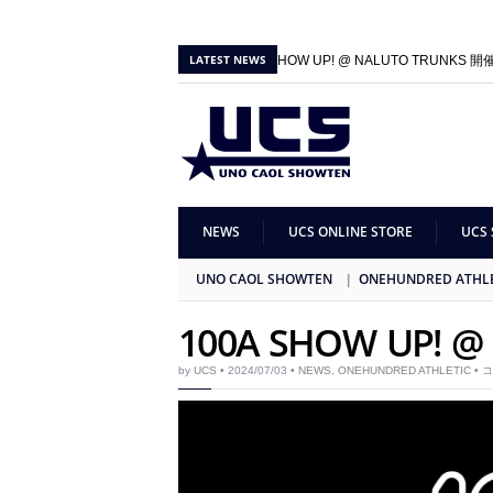
LATEST NEWS
2026/06/01 |
100A SHOW UP! @ NALUTO TRUNKS 
2025/09/27 |
100A SHOW UP! & GB × 100A 1st Collec
NEWS
UCS ONLINE STORE
UCS 
UNO CAOL SHOWTEN
ONEHUNDRED ATHL
100A SHOW UP! @ 
1
by
UCS
• 2024/07/03 •
NEWS
,
ONEHUNDRED ATHLETIC
•
コ
S
U
@
re
は