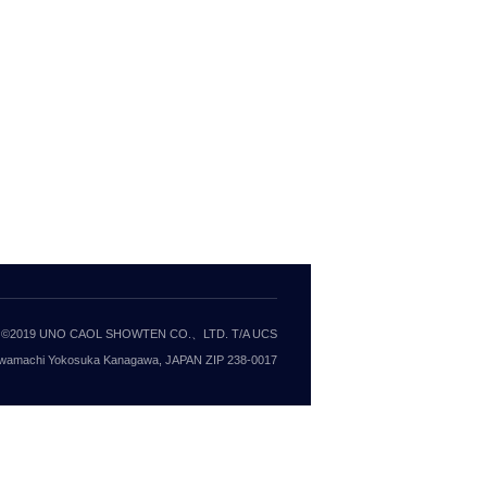
©2019 UNO CAOL SHOWTEN CO.、LTD. T/A UCS
wamachi Yokosuka Kanagawa, JAPAN ZIP 238-0017