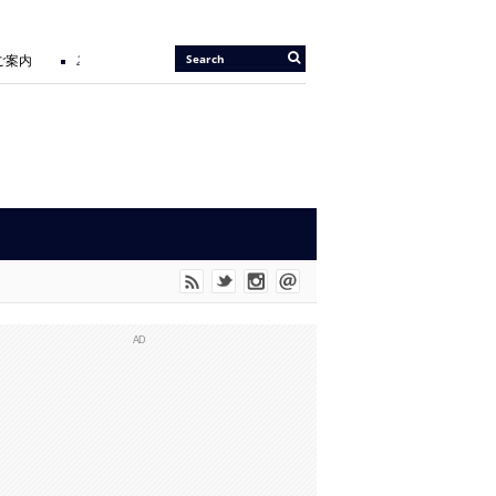
ご案内
2026/05/14 |
『JIU-JITSU Gi ART EXHIBITION 6 IN TOKYO』開催の
OD” に UNO SHITも参戦。
AD