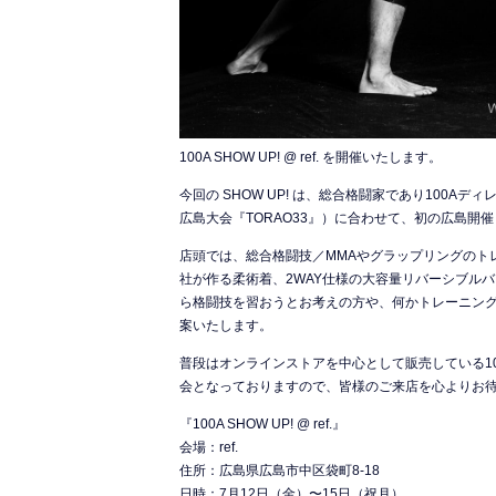
100A SHOW UP! @ ref. を開催いたします。
今回の SHOW UP! は、総合格闘家であり100A
広島大会『TORAO33』）に合わせて、初の広島開
店頭では、総合格闘技／MMAやグラップリングのト
社が作る柔術着、2WAY仕様の大容量リバーシブル
ら格闘技を習おうとお考えの方や、何かトレーニン
案いたします。
普段はオンラインストアを中心として販売している1
会となっておりますので、皆様のご来店を心よりお
『100A SHOW UP! @ ref.』
会場：ref.
住所：広島県広島市中区袋町8-18
日時：7月12日（金）〜15日（祝月）