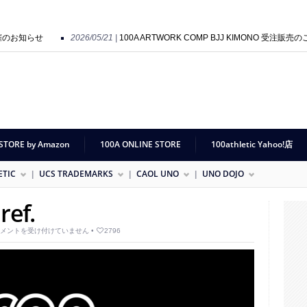
開催のお知らせ
2026/05/21 |
100A ARTWORK COMP BJJ KIMONO 受注販売の
tion Preview 開催のお知らせ
2025/09/01 |
HOLY SHIT POP UP SHOP “SO GO
STORE by Amazon
100A ONLINE STORE
100athletic Yahoo!店
ETIC
UCS TRADEMARKS
CAOL UNO
UNO DOJO
ref.
00A
メントを受け付けていません
•
2796
HOW
P!
f.