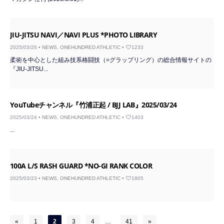
JIU-JITSU NAVI／NAVI PLUS *PHOTO LIBRARY
2025/03/26 •
NEWS
,
ONEHUNDRED ATHLETIC
•
1233
柔術を中心とした組み技系格闘技（=グラップリング）の総合情報サイトの
『JIU-JITSU...
YouTubeチャンネル『竹浦正起 / BJJ LAB』2025/03/24
2025/03/24 •
NEWS
,
ONEHUNDRED ATHLETIC
•
1403
...
100A L/S RASH GUARD *NO-GI RANK COLOR
2025/03/23 •
NEWS
,
ONEHUNDRED ATHLETIC
•
1805
«
1
2
3
4
…
41
»