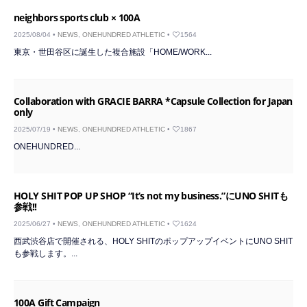
neighbors sports club × 100A
2025/08/04 •
NEWS
,
ONEHUNDRED ATHLETIC
•
1564
東京・世田谷区に誕生した複合施設「HOME/WORK...
Collaboration with GRACIE BARRA *Capsule Collection for Japan
only
2025/07/19 •
NEWS
,
ONEHUNDRED ATHLETIC
•
1867
ONEHUNDRED...
HOLY SHIT POP UP SHOP “It’s not my business.”にUNO SHITも
参戦!!
2025/06/27 •
NEWS
,
ONEHUNDRED ATHLETIC
•
1624
西武渋谷店で開催される、HOLY SHITのポップアップイベントにUNO SHIT
も参戦します。...
100A Gift Campaign