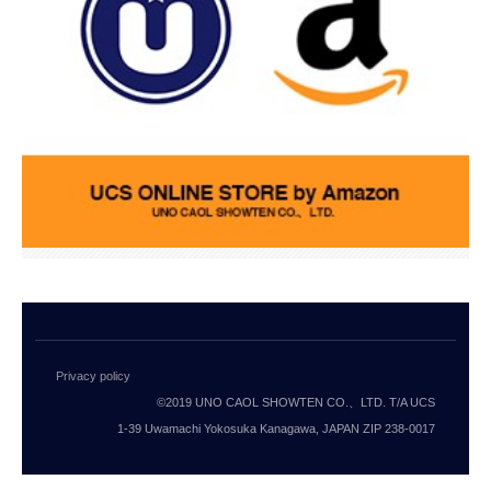
Privacy policy
©2019 UNO CAOL SHOWTEN CO.、LTD. T/A UCS
1-39 Uwamachi Yokosuka Kanagawa, JAPAN ZIP 238-0017