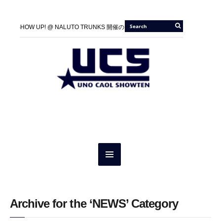
100A SHOW UP! @ NALUTO TRUNKS 開催のお知らせ
2026/05/21 |
100A 
『JIU-JITSU Gi ART EXHIBITION 5 IN KYOTO』開催のお知らせ
2026/01/01 
100A SHOW UP! @ NALUTO TRUNKS 開催のお知らせ
2026/05/21 |
100A 
GRACIE BARRA × ONEHUNDRED ATHLETIC 1st Collection 発売のご案内
2
『JIU-JITSU Gi ART EXHIBITION 5 IN KYOTO』開催のお知らせ
2026/01/01 
HOLY SHIT POP UP SHOP “SO GOOD” に UNO SHITも参戦。
GRACIE BARRA × ONEHUNDRED ATHLETIC 1st Collection 発売のご案内
2
HOLY SHIT POP UP SHOP “SO GOOD” に UNO SHITも参戦。
Archive for the ‘NEWS’ Category