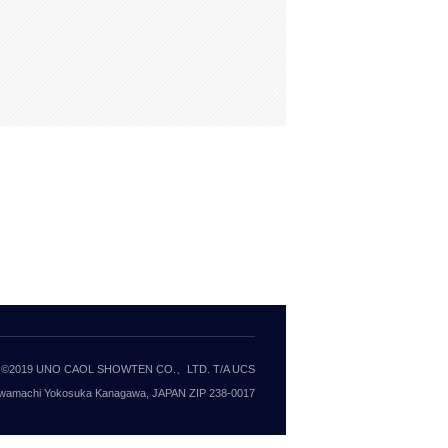
100A SHOW UP! @
100A ARTW
NALUTO TRUNKS 開催
BJJ KIMO
のお知らせ
ご案内
NEWS
,
ONEHUNDRED ATHLETIC
Read More
NEWS
,
ONEHUNDRED AT
2025/12/12 •
1389
2026/06/01 
©2019 UNO CAOL SHOWTEN CO.、LTD. T/A UCS
wamachi Yokosuka Kanagawa, JAPAN ZIP 238-0017