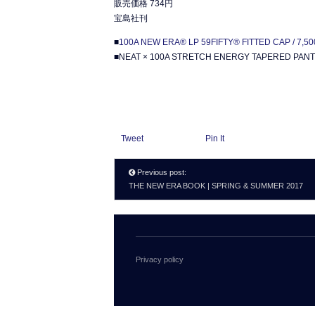
販売価格 734円
宝島社刊
■
100A NEW ERA® LP 59FIFTY® FITTED CAP / 
■NEAT × 100A STRETCH ENERGY TAPERED PAN
Tweet
Pin It
Previous post:
THE NEW ERA BOOK | SPRING & SUMMER 2017
Privacy policy