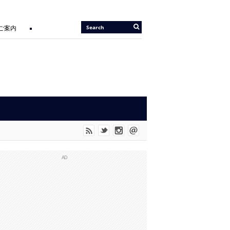
のご案内
2026/05/14 |
『JIU-JITSU Gi ART EXHIBITION 6 IN TOKYO』開催
OOD” に UNO SHITも参戦。
AD