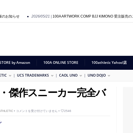
 開催のお知らせ
2026/05/21 |
100A ARTWORK COMP BJJ KIMONO 受注販売
ction Preview 開催のお知らせ
2025/09/01 |
HOLY SHIT POP UP SHOP “SO G
STORE by Amazon
100A ONLINE STORE
100athletic Yahoo!店
ETIC
UCS TRADEMARKS
CAOL UNO
UNO DOJO
編集・傑作スニーカー完全バ
MonoMax
THLETIC
•
コメントを受け付けていません
•
2546
特
別
ル
編
集・
傑