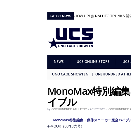
LATEST NEWS
2026/06/01 |
100A SHOW UP! @ NALUTO TRUNKS
2025/09/27 |
100A SHOW UP! & GB × 100A 1st Colle
NEWS
UCS ONLINE STORE
UCS 
UNO CAOL SHOWTEN
ONEHUNDRED ATHL
MonoMax特別
イブル
by
ONEHUNDRED ATHLETIC
• 2017/03/26 •
ONEHUNDRED A
MonoMax特別編集・傑作スニーカー完全バイブ
e-MOOK（03/18売号）