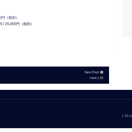
作
ス
ニ
ー
カ
7,500円（税別）
ブラックデニムの”Gi
ー
TS / 25,000円（税別）
完
PANTS”が登場
全
バ
イ
NEWS
,
ONEHUNDRED ATHLETIC
Read More
ブ
ル
は
Next Post:
mark | 08
1-39 U